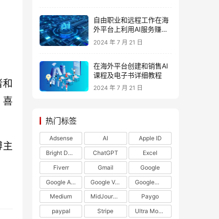
自由职业和远程工作在海
外平台上利用AI服务赚美
元
2024 年 7 月 21 日
在海外平台创建和销售AI
课程及电子书详细教程
者和
2024 年 7 月 21 日
，喜
热门标签
Adsense
AI
Apple ID
博主
Bright Data
ChatGPT
Excel
Fiverr
Gmail
Google
Google Adsense
Google Voice
Google开发者
Medium
MidJourney
Paygo
paypal
Stripe
Ultra Mobile