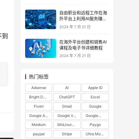
自由职业和远程工作在海
外平台上利用AI服务赚美
元
2024 年 7 月 21 日
不到
在海外平台创建和销售AI
课程及电子书详细教程
2024 年 7 月 21 日
：
热门标签
Adsense
AI
Apple ID
Bright Data
ChatGPT
Excel
Fiverr
Gmail
Google
Google Adsense
Google Voice
Google开发者
Medium
MidJourney
Paygo
paypal
Stripe
Ultra Mobile