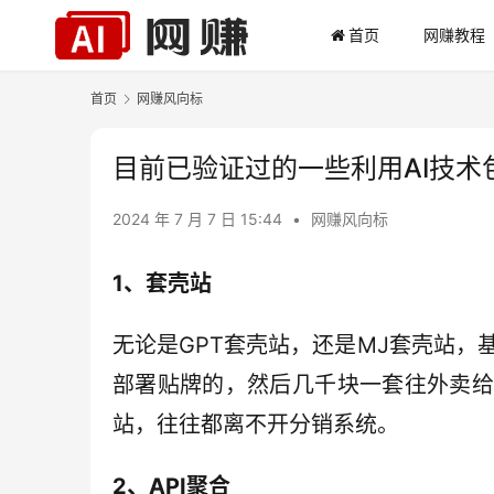
首页
网赚教程
首页
网赚风向标
目前已验证过的一些利用AI技术
2024 年 7 月 7 日 15:44
•
网赚风向标
1、套壳站
无论是GPT套壳站，还是MJ套壳站，
部署贴牌的，然后几千块一套往外卖给
站，往往都离不开分销系统。
2、API聚合