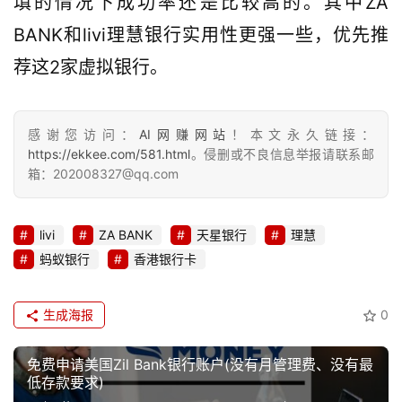
填的情况下成功率还是比较高的。其中ZA 
BANK和livi理慧银行实用性更强一些，优先推
荐这2家虚拟银行。
感谢您访问：
AI网赚网站
！本文永久链接：
https://ekkee.com/581.html
。侵删或不良信息举报请联系邮
箱：202008327@qq.com
livi
ZA BANK
天星银行
理慧
蚂蚁银行
香港银行卡
生成海报
0
免费申请美国Zil Bank银行账户(没有月管理费、没有最
低存款要求)