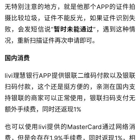
风
无特别注意的地方，就是他那个APP的证件拍
向
摄比较垃圾，证件不能反光，如果证件识别失
标
败，会发短信说“
暂时未能通过
”，遇到这种情
A
况，重新扫描证件再次申请即可。
I
国内消费
导
航
livi理慧银行APP提供银联二维码付款以及银联
扫码付款，这个还是挺方便的，亲测在国内支
持银联的商家可以正常使用，银联扫码支付无
额外手续费，同时还返现1%
也可以使用livi提供的MasterCard通过网络消
费，但是会存在1.9%手续费，同时返现1%，相