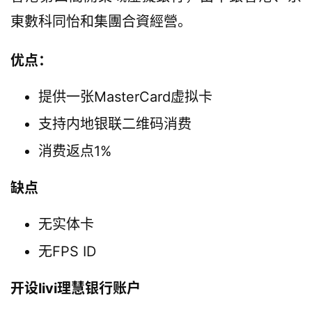
東數科同怡和集團合資經營。
优点：
提供一张MasterCard虚拟卡
支持内地银联二维码消费
首
消费返点1%
页
缺点
网
赚
无实体卡
教
无FPS ID
程
开设livi理慧银行账户
网
登录
注册
赚