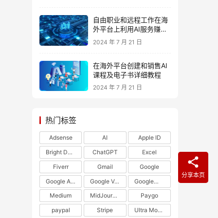
自由职业和远程工作在海
外平台上利用AI服务赚美
元
2024 年 7 月 21 日
在海外平台创建和销售AI
课程及电子书详细教程
2024 年 7 月 21 日
热门标签
Adsense
AI
Apple ID
Bright Data
ChatGPT
Excel
Fiverr
Gmail
Google
分享本页
Google Adsense
Google Voice
Google开发者
Medium
MidJourney
Paygo
paypal
Stripe
Ultra Mobile