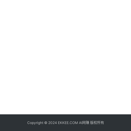
赚
风
向
标
A
I
导
航
Copyright © 2024
EKKEE.COM
AI网赚
版权所有